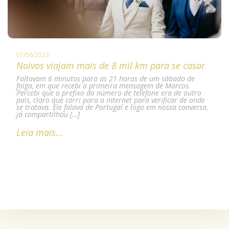
07/06/2023
Noivos viajam mais de 8 mil km para se casar
Faltavam 6 minutos para as 21 horas de um sábado de
folga, em que recebi a primeira mensagem de Marcos.
Percebi que o prefixo do número de telefone era de outro
país, claro que corri para a internet para verificar de onde
se tratava. Ele falava de Portugal e logo em nossa conversa,
já compartilhou […]
Leia mais...