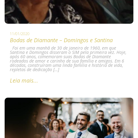
11/01/2020
Bodas de Diamante – Domingos e Santina
Foi em uma manhã de 30 de janeiro de 1960, em que
Santina e Domingos disseram o SIM pela primeira vez. Hoje,
após 60 anos, comemoram suas Bodas de Diamante
rodeados de amor e carinho de sua família e amigos. Em 6
décadas, construíram uma linda família e história de vida,
repletas de dedicação […]
Leia mais...