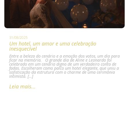
31/08/2025
Um hotel, um amor e uma celebração
inesquecível
Entre a beleza do cenário e a emoção dos votos, um dia para
ficar na memória. O grande dia de Aline e Leonardo foi
celebrado em um cenário digno de um verdadeiro conto de
fadas. Escolheram como palco um hotel elegante, que uniu a
sofisticação da estrutura com o charme de uma cerimônia
intimista. […]
Leia mais...