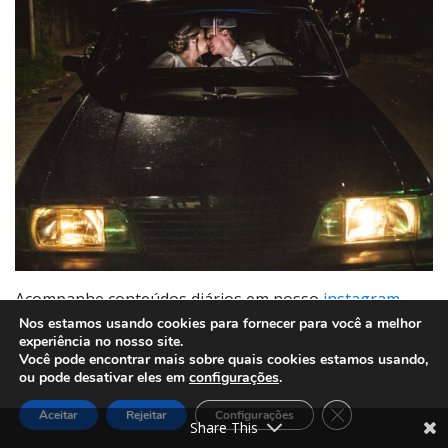
Acompanhe conteúdos diários em nosso
instagram.
Nos estamos usando cookies para fornecer para você a melhor
Veja mais fotos desse casamento incrível em nossa
experiência no nosso site.
Você pode encontrar mais sobre quais cookies estamos usando,
galeria.
ou pode desativar eles em
configurações
.
Close GDPR Cook
Aceitar
Rejeitar
Configurações
Share This