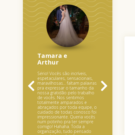
Tamara e
Arthur
Sério! Vocês são incríveis,
espetaculares, sensacionais,
maravilhosas... faltam palavras
pra expressar o tamanho da
nossa gratidão pelo trabalho
de vocês. Nos sentimos
totalmente amparados e
abraçados por toda equipe, o
cuidado de todas conosco foi
impressionante. Queria vocês
num potinho pra ter sempre
comigo! Hahaha. Toda a
organização, tudo pensado