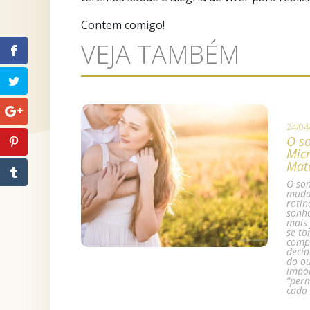
Contem comigo!
VEJA TAMBÉM
24/04
O s
Micr
Mat
O so
mudan
rotin
sonho
mais 
se to
comp
decid
do ou
impor
“perm
cada 