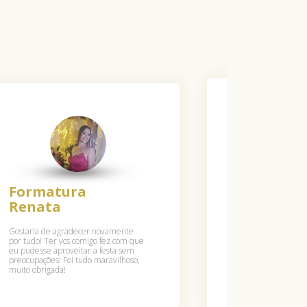
Taís e
Formatura
Eduardo
Renata
Letícia, agora um 
Gostaria de agradecer novamente
tranquila, gostari
por tudo! Ter vcs comigo fez com que
agradecer toda tu
eu pudesse aproveitar a festa sem
nosso casamento.
preocupações! Foi tudo maravilhoso,
emoções! Nós ama
muito obrigada!
já deu saudades!