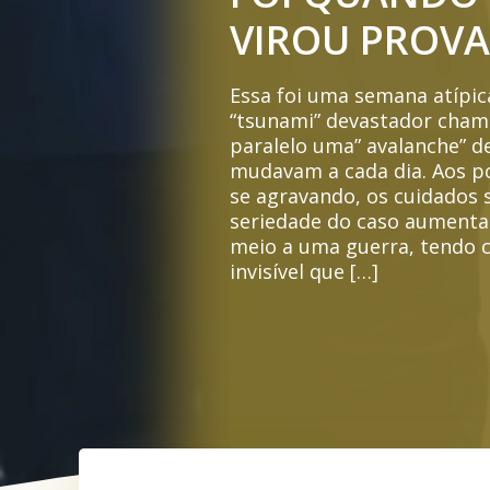
VIROU PROV
Essa foi uma semana atípi
“tsunami” devastador cham
paralelo uma” avalanche” d
mudavam a cada dia. Aos po
se agravando, os cuidados s
seriedade do caso aument
meio a uma guerra, tendo c
invisível que […]