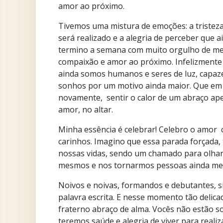
amor ao próximo.
Tivemos uma mistura de emoções: a tristez
será realizado e a alegria de perceber que 
termino a semana com muito orgulho de me
compaixão e amor ao próximo. Infelizmente
ainda somos humanos e seres de luz, capaz
sonhos por um motivo ainda maior. Que e
novamente, sentir o calor de um abraço ap
amor, no altar.
Minha essência é celebrar! Celebro o amor c
carinhos. Imagino que essa parada forçada,
nossas vidas, sendo um chamado para olha
mesmos e nos tornarmos pessoas ainda me
Noivos e noivas, formandos e debutantes, s
palavra escrita. E nesse momento tão delic
fraterno abraço de alma. Vocês não estão so
teremos saúde e alegria de viver para realiz