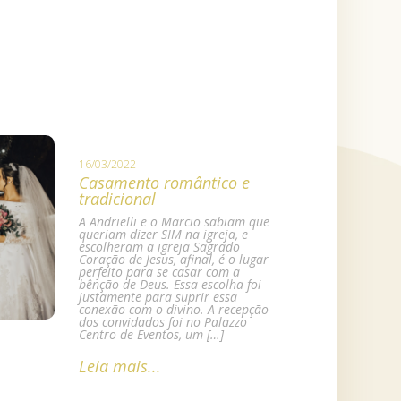
16/03/2022
Casamento romântico e
tradicional
A Andrielli e o Marcio sabiam que
queriam dizer SIM na igreja, e
escolheram a igreja Sagrado
Coração de Jesus, afinal, é o lugar
perfeito para se casar com a
bênção de Deus. Essa escolha foi
justamente para suprir essa
conexão com o divino. A recepção
dos convidados foi no Palazzo
Centro de Eventos, um […]
Leia mais...