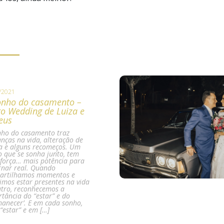
/2021
onho do casamento –
o Wedding de Luiza e
eus
nho do casamento traz
ças na vida, alteração de
a e alguns recomeços. Um
 que se sonha junto, tem
força… mais potência para
rnar real. Quando
artilhamos momentos e
imos estar presentes na vida
tro, reconhecemos a
tância do “estar” e do
anecer’. E em cada sonho,
“estar” e em […]