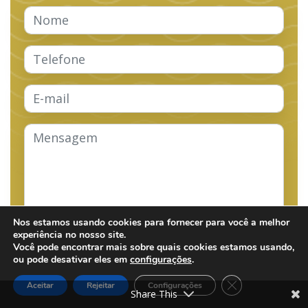
Nos estamos usando cookies para fornecer para você a melhor
experiência no nosso site.
Você pode encontrar mais sobre quais cookies estamos usando,
Enviar
ou pode desativar eles em
configurações
.
Close GDPR Cook
Aceitar
Rejeitar
Configurações
Share This