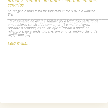
Arthur & Tamara: um amor celebrado em dois
cenários
Fé, alegria e uma festa inesquecível entre o B7 e o Rancho
Bier
_____________________________________________________________________
O casamento de Artur e Tamara foi a tradução perfeita de
uma história construída com amor, fé e muita alegria.
Durante a semana, os noivos oficializaram a união no
religioso e, no grande dia, viveram uma cerimônia cheia de
significado, […]
Leia mais...