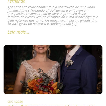
Fernando
Após anos de relacionamento e a construção de uma linda
família, Aline e Fernando oficializaram a união em um
inesquecível casamento ao ar livre. A proposta desse
formato de evento veio de encontro ao clima aconchegante e
bela natureza que os noivos imaginavam para o grande dia.
Se você gosta da natureza e contempla um […]
Leia mais...
08/01/2026